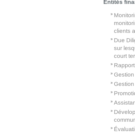
Entités fin
Monitori
monitor
clients 
Due Dili
sur lesq
court te
Rapport
Gestion 
Gestion 
Promoti
Assista
Dévelop
communa
Évaluati